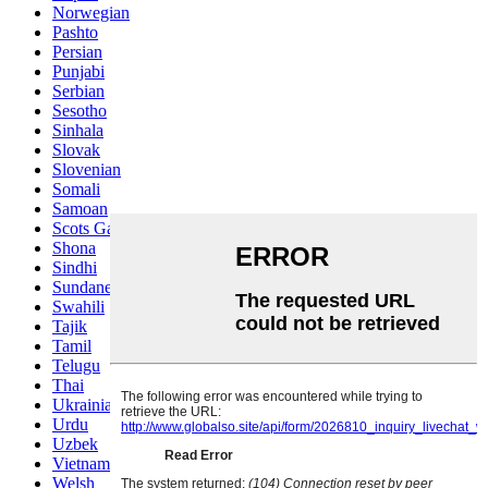
Norwegian
Pashto
Persian
Punjabi
Serbian
Sesotho
Sinhala
Slovak
Slovenian
Somali
Samoan
Scots Gaelic
Shona
Sindhi
Sundanese
Swahili
Tajik
Tamil
Telugu
Thai
Ukrainian
Urdu
Uzbek
Vietnamese
Welsh