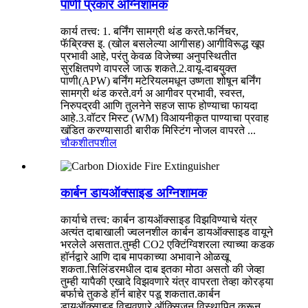
पाणी प्रकार अग्निशामक
कार्य तत्त्व: 1. बर्निंग सामग्री थंड करते.फर्निचर,
फॅब्रिक्स इ. (खोल बसलेल्या आगीसह) आगीविरूद्ध खूप
प्रभावी आहे, परंतु केवळ विजेच्या अनुपस्थितीत
सुरक्षितपणे वापरले जाऊ शकते.2.वायू-दाबयुक्त
पाणी(APW) बर्निंग मटेरियलमधून उष्णता शोषून बर्निंग
सामग्री थंड करते.वर्ग अ आगीवर प्रभावी, स्वस्त,
निरुपद्रवी आणि तुलनेने सहज साफ होण्याचा फायदा
आहे.3.वॉटर मिस्ट (WM) विआयनीकृत पाण्याचा प्रवाह
खंडित करण्यासाठी बारीक मिस्टिंग नोजल वापरते ...
चौकशी
तपशील
कार्बन डायऑक्साइड अग्निशामक
कार्याचे तत्त्व: कार्बन डायऑक्साइड विझविण्याचे यंत्र
अत्यंत दाबाखाली ज्वलनशील कार्बन डायऑक्साइड वायूने
​​भरलेले असतात.तुम्ही CO2 एक्टिंग्विशरला त्याच्या कडक
हॉर्नद्वारे आणि दाब मापकाच्या अभावाने ओळखू
शकता.सिलिंडरमधील दाब इतका मोठा असतो की जेव्हा
तुम्ही यापैकी एखादे विझवणारे यंत्र वापरता तेव्हा कोरड्या
बर्फाचे तुकडे हॉर्न बाहेर पडू शकतात.कार्बन
डायऑक्साइड विझवणारे ऑक्सिजन विस्थापित करून