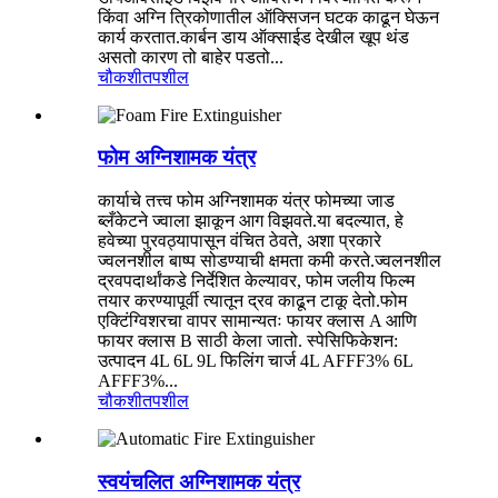
किंवा अग्नि त्रिकोणातील ऑक्सिजन घटक काढून घेऊन
कार्य करतात.कार्बन डाय ऑक्साईड देखील खूप थंड
असतो कारण तो बाहेर पडतो...
चौकशी
तपशील
फोम अग्निशामक यंत्र
कार्याचे तत्त्व फोम अग्निशामक यंत्र फोमच्या जाड
ब्लँकेटने ज्वाला झाकून आग विझवते.या बदल्यात, हे
हवेच्या पुरवठ्यापासून वंचित ठेवते, अशा प्रकारे
ज्वलनशील बाष्प सोडण्याची क्षमता कमी करते.ज्वलनशील
द्रवपदार्थांकडे निर्देशित केल्यावर, फोम जलीय फिल्म
तयार करण्यापूर्वी त्यातून द्रव काढून टाकू देतो.फोम
एक्टिंग्विशरचा वापर सामान्यतः फायर क्लास A आणि
फायर क्लास B साठी केला जातो. स्पेसिफिकेशन:
उत्पादन 4L 6L 9L फिलिंग चार्ज 4L AFFF3% 6L
AFFF3%...
चौकशी
तपशील
स्वयंचलित अग्निशामक यंत्र