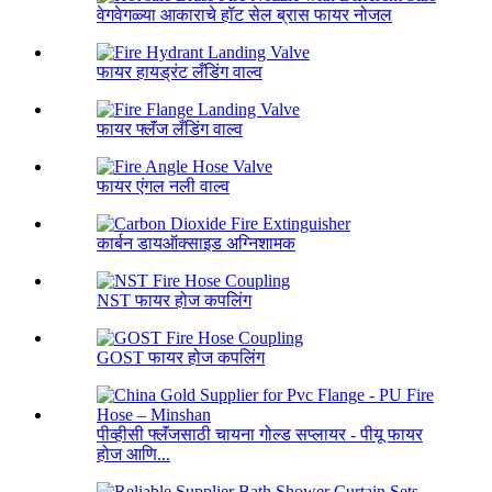
वेगवेगळ्या आकाराचे हॉट सेल ब्रास फायर नोजल
फायर हायड्रंट लँडिंग वाल्व
फायर फ्लॅंज लँडिंग वाल्व
फायर एंगल नली वाल्व
कार्बन डायऑक्साइड अग्निशामक
NST फायर होज कपलिंग
GOST फायर होज कपलिंग
पीव्हीसी फ्लॅंजसाठी चायना गोल्ड सप्लायर - पीयू फायर
होज आणि...