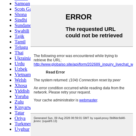
Samoan
Scots Gaelic
Shona
Sindhi
Sundanese
Swahili
Tajik
Tamil
Telugu
Thai
Ukrainian
Urdu
Uzbek
Vietnamese
Welsh
Xhosa
Yiddish
Yoruba
Zulu
Kinyarwanda
Tatar
Oriya
Turkmen
Uyghur