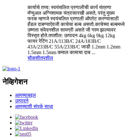
कार्याचे तत्त्व: स्वयंचलित प्रणालीची कार्य यंत्रणा
मॅन्युअल अग्निशामक यंत्रासारखी असते, परंतु मुख्य
फरक म्हणजे स्वयंचलित प्रणाली ऑपरेट करण्यासाठी
हँडल दाबण्याऐवजी काचेचा बल्ब असतो.काचेच्या बल्बमध्ये
उष्णता संवेदनशील सामग्री असते जी गरम झाल्यावर
विस्तृत होते.तपशील: उत्पादन 4kg 6kg 9kg 12kg
फायर रेटिंग 21A/113B/C 24A/183B/C
43A/233B/C 55A/233B/C जाडी 1.2mm 1.2mm
1.5mm 1.5mm कमाल कामाचा दाब ...
चौकशी
तपशील
नेव्हिगेशन
आमच्याबद्दल
उत्पादने
आमच्याशी संपर्क साधा