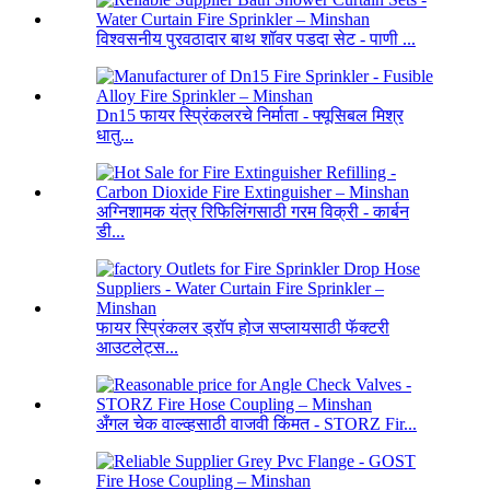
विश्वसनीय पुरवठादार बाथ शॉवर पडदा सेट - पाणी ...
Dn15 फायर स्प्रिंकलरचे निर्माता - फ्यूसिबल मिश्र
धातु...
अग्निशामक यंत्र रिफिलिंगसाठी गरम विक्री - कार्बन
डी...
फायर स्प्रिंकलर ड्रॉप होज सप्लायसाठी फॅक्टरी
आउटलेट्स...
अँगल चेक वाल्व्हसाठी वाजवी किंमत - STORZ Fir...