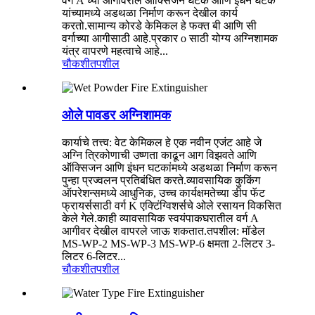
वर्ग A च्या आगीवरील ऑक्सिजन घटक आणि इंधन घटक
यांच्यामध्ये अडथळा निर्माण करून देखील कार्य
करतो.सामान्य कोरडे केमिकल हे फक्त बी आणि सी
वर्गाच्या आगीसाठी आहे.प्रकार o साठी योग्य अग्निशामक
यंत्र वापरणे महत्वाचे आहे...
चौकशी
तपशील
ओले पावडर अग्निशामक
कार्याचे तत्त्व: वेट केमिकल हे एक नवीन एजंट आहे जे
अग्नि त्रिकोणाची उष्णता काढून आग विझवते आणि
ऑक्सिजन आणि इंधन घटकांमध्ये अडथळा निर्माण करून
पुन्हा प्रज्वलन प्रतिबंधित करते.व्यावसायिक कुकिंग
ऑपरेशन्समध्ये आधुनिक, उच्च कार्यक्षमतेच्या डीप फॅट
फ्रायर्ससाठी वर्ग K एक्टिंग्विशर्सचे ओले रसायन विकसित
केले गेले.काही व्यावसायिक स्वयंपाकघरातील वर्ग A
आगीवर देखील वापरले जाऊ शकतात.तपशील: मॉडेल
MS-WP-2 MS-WP-3 MS-WP-6 क्षमता 2-लिटर 3-
लिटर 6-लिटर...
चौकशी
तपशील