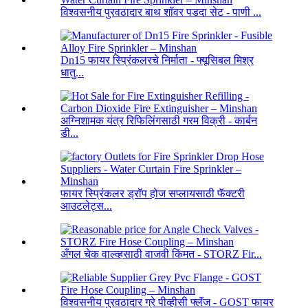
विश्वसनीय पुरवठादार बाथ शॉवर पडदा सेट - पाणी ...
Dn15 फायर स्प्रिंकलरचे निर्माता - फ्यूसिबल मिश्र
धातु...
अग्निशामक यंत्र रिफिलिंगसाठी गरम विक्री - कार्बन
डी...
फायर स्प्रिंकलर ड्रॉप होज सप्लायसाठी फॅक्टरी
आउटलेट्स...
अँगल चेक वाल्व्हसाठी वाजवी किंमत - STORZ Fir...
विश्वसनीय पुरवठादार ग्रे पीव्हीसी फ्लॅंज - GOST फायर