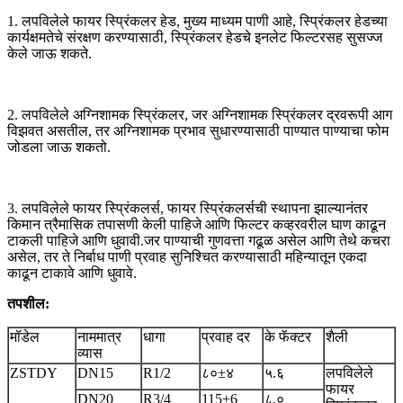
1. लपविलेले फायर स्प्रिंकलर हेड, मुख्य माध्यम पाणी आहे, स्प्रिंकलर हेडच्या
कार्यक्षमतेचे संरक्षण करण्यासाठी, स्प्रिंकलर हेडचे इनलेट फिल्टरसह सुसज्ज
केले जाऊ शकते.
2. लपविलेले अग्निशामक स्प्रिंकलर, जर अग्निशामक स्प्रिंकलर द्रवरूपी आग
विझवत असतील, तर अग्निशामक प्रभाव सुधारण्यासाठी पाण्यात पाण्याचा फोम
जोडला जाऊ शकतो.
3. लपविलेले फायर स्प्रिंकलर्स, फायर स्प्रिंकलर्सची स्थापना झाल्यानंतर
किमान त्रैमासिक तपासणी केली पाहिजे आणि फिल्टर कव्हरवरील घाण काढून
टाकली पाहिजे आणि धुवावी.जर पाण्याची गुणवत्ता गढूळ असेल आणि तेथे कचरा
असेल, तर ते निर्बाध पाणी प्रवाह सुनिश्चित करण्यासाठी महिन्यातून एकदा
काढून टाकावे आणि धुवावे.
तपशील:
मॉडेल
नाममात्र
धागा
प्रवाह दर
के फॅक्टर
शैली
व्यास
ZSTDY
DN15
R1/2
८०±४
५.६
लपविलेले
फायर
DN20
R3/4
115±6
८.०